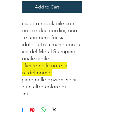
Add to Cart
Braccialetto regolabile con
due nodi e due cordini, uno
nero e uno nero-fucsia.
Ciondolo fatto a mano con la
tecnica del Metal Stamping,
personalizzabile.
Specificare nelle note la
lettera del nome.
Scegliere nelle opzioni se si
vuole un altro colore di
cordini.
Earrings
cordino occhiali