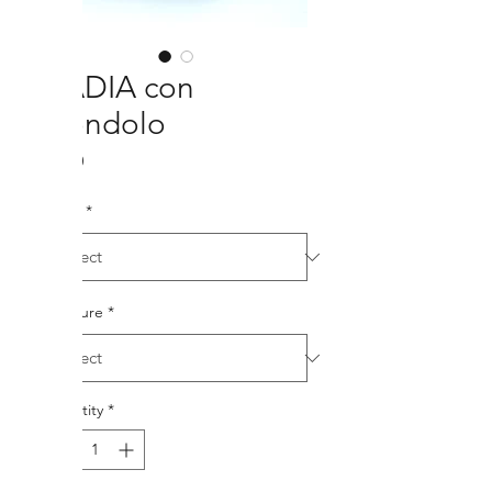
BADIA con
ciondolo
Price
€9.00
Color
*
Measure
*
Quantity
*